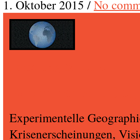
1. Oktober 2015
/
No comm
Forschung & Lehre
Experimentelle Geo
Experimentelle Geographi
Krisenerscheinungen, Vis