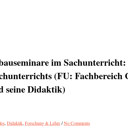
bauseminare im Sachunterricht:
achunterrichts (FU: Fachbereich
d seine Didaktik)
les
,
Didaktik
,
Forschung & Lehre
/
No Comments