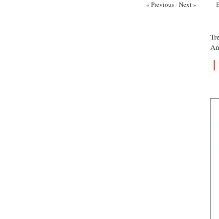
« Previous
/
Next »
Tr
An