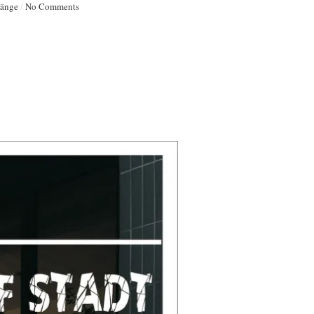
änge
/
No Comments