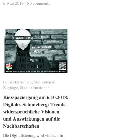
6. Mai 2019
6. Mai 2019
/
/
No comments
No comments
Fotoexkursionen
Fotoexkursionen
,
Methoden &
Methoden &
Zugänge
Zugänge
,
Stadtexkursionen
Stadtexkursionen
Kiezspaziergang am 6.10.2018:
Kiezspaziergang am 6.10.2018:
Digitales Schöneberg: Trends,
Digitales Schöneberg: Trends,
widersprüchliche Visionen
widersprüchliche Visionen
und Auswirkungen auf die
und Auswirkungen auf die
Nachbarschaften
Nachbarschaften
Die Digitalisierung wird vielfach in