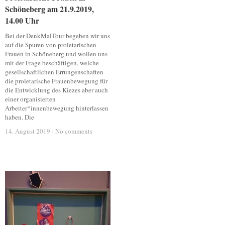
Schöneberg am 21.9.2019,
Schöneberg am 21.9.2019,
14.00 Uhr
14.00 Uhr
Bei der DenkMalTour begeben wir uns
auf die Spuren von proletarischen
Frauen in Schöneberg und wollen uns
mit der Frage beschäftigen, welche
gesellschaftlichen Errungenschaften
die proletarische Frauenbewegung für
die Entwicklung des Kiezes aber auch
einer organisierten
Arbeiter*innenbewegung hinterlassen
haben. Die
14. August 2019
14. August 2019
/
/
No comments
No comments