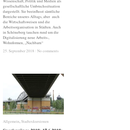
Wissenschaft, Politik und Medien als
gesellschaftliche Umbruchssituation
dargestellt. Sie beeinflusst sämtliche
Bereiche unseres Alltags, aber auch
die Wirtschaftsweisen und die
Arbeitsorganisation in Städten. Auch
in Schöneberg tauchen rund um die
Digitalisierung neue Arbeits-,
Wohnformen, „Nachbarn“
25. September 2018
25. September 2018
/
/
No comments
No comments
Allgemein
Allgemein
,
Stadtexkursionen
Stadtexkursionen