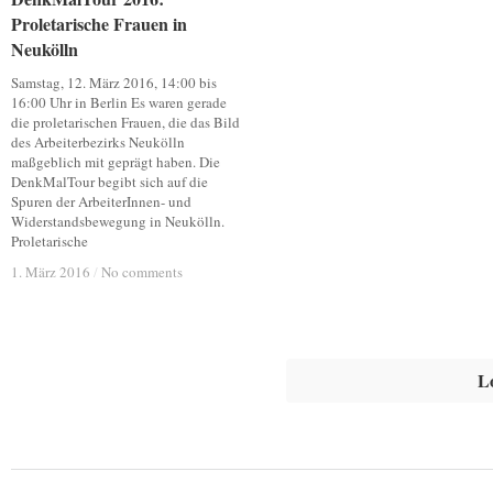
Proletarische Frauen in
Proletarische Frauen in
Neukölln
Neukölln
Samstag, 12. März 2016, 14:00 bis
16:00 Uhr in Berlin Es waren gerade
die proletarischen Frauen, die das Bild
des Arbeiterbezirks Neukölln
maßgeblich mit geprägt haben. Die
DenkMalTour begibt sich auf die
Spuren der ArbeiterInnen- und
Widerstandsbewegung in Neukölln.
Proletarische
1. März 2016
1. März 2016
/
/
No comments
No comments
L