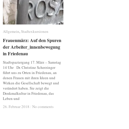
Allgemein
Allgemein
,
Stadtexkursionen
Stadtexkursionen
Frauenmärz: Auf den Spuren
Frauenmärz: Auf den Spuren
der Arbeiter_innenbewegung
der Arbeiter_innenbewegung
in Friedenau
in Friedenau
Stadtspaziergang 17. März – Samstag
14 Uhr Dr. Christine Scherzinger
führt uns zu Orten in Friedenau, an
denen Frauen mit ihren Ideen und
Wirken die Gesellschaft bewegt und
verändert haben. Sie zeigt die
Denkmalkultur in Friedenau, das
Leben und
26. Februar 2018
26. Februar 2018
/
/
No comments
No comments