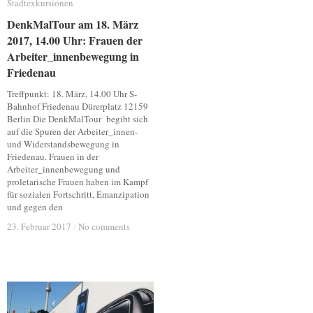
Stadtexkursionen
Stadtexkursionen
DenkMalTour am 18. März
DenkMalTour am 18. März
2017, 14.00 Uhr: Frauen der
2017, 14.00 Uhr: Frauen der
Arbeiter_innenbewegung in
Arbeiter_innenbewegung in
Friedenau
Friedenau
Treffpunkt: 18. März, 14.00 Uhr S-
Bahnhof Friedenau Dürerplatz 12159
Berlin Die DenkMalTour begibt sich
auf die Spuren der Arbeiter_innen-
und Widerstandsbewegung in
Friedenau. Frauen in der
Arbeiter_innenbewegung und
proletarische Frauen haben im Kampf
für sozialen Fortschritt, Emanzipation
und gegen den
23. Februar 2017
23. Februar 2017
/
/
No comments
No comments