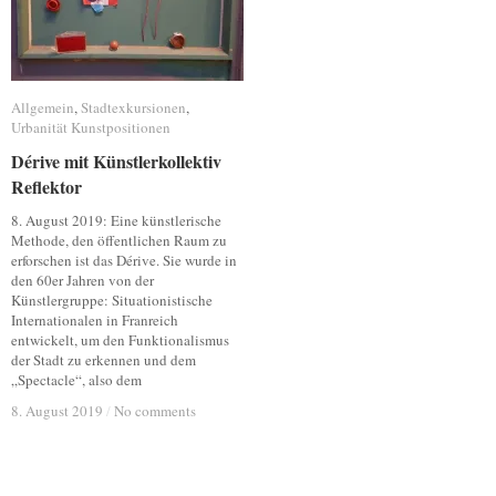
Allgemein
Allgemein
,
Stadtexkursionen
Stadtexkursionen
,
Urbanität Kunstpositionen
Urbanität Kunstpositionen
Dérive mit Künstlerkollektiv
Dérive mit Künstlerkollektiv
Reflektor
Reflektor
8. August 2019: Eine künstlerische
Methode, den öffentlichen Raum zu
erforschen ist das Dérive. Sie wurde in
den 60er Jahren von der
Künstlergruppe: Situationistische
Internationalen in Franreich
entwickelt, um den Funktionalismus
der Stadt zu erkennen und dem
„Spectacle“, also dem
8. August 2019
8. August 2019
/
/
No comments
No comments