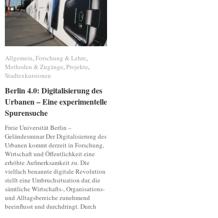
Allgemein
Allgemein
,
Forschung & Lehre
Forschung & Lehre
,
Methoden & Zugänge
Methoden & Zugänge
,
Projekte
Projekte
,
Stadtexkursionen
Stadtexkursionen
Berlin 4.0: Digitalisierung des
Berlin 4.0: Digitalisierung des
Urbanen – Eine experimentelle
Urbanen – Eine experimentelle
Spurensuche
Spurensuche
Freie Universität Berlin –
Geländesminar Der Digitalisierung des
Urbanen kommt derzeit in Forschung,
Wirtschaft und Öffentlichkeit eine
erhöhte Aufmerksamkeit zu. Die
vielfach benannte digitale Revolution
stellt eine Umbruchsituation dar, die
sämtliche Wirtschafts-, Organisations-
und Alltagsbereiche zunehmend
beeinflusst und durchdringt. Durch