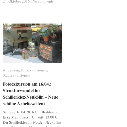
24. Oktober 2016
24. Oktober 2016
/
/
No comments
No comments
Allgemein
Allgemein
,
Fotoexkursionen
Fotoexkursionen
,
Stadtexkursionen
Stadtexkursionen
Fotoexkursion am 16.04.:
Fotoexkursion am 16.04.:
Strukturwandel im
Strukturwandel im
Schillerkiez-Neukölln – Neue
Schillerkiez-Neukölln – Neue
schöne Arbeitswelten?
schöne Arbeitswelten?
Samstag 16.04.2016 Ort: Boddinstr.,
Ecke Mahlowerstr. Uhrzeit: 13.00 Uhr
Der Schillerkiez im Norden Neuköllns