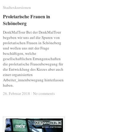
Stadtexkursionen
Stadtexkursionen
Proletarische Frauen in
Proletarische Frauen in
Schöneberg
Schöneberg
DenkMalTour Bei der DenkMalTour
begeben wir uns auf die Spuren von
proletarischen Frauen in Schöneberg
und wollen uns mit der Frage
beschäftigen, welche
gesellschaftlichen Errungenschaften
die proletarische Frauenbewegung für
die Entwicklung des Kiezes aber auch
einer organisierten
Arbeiter_innenbewegung hinterlassen
haben.
26. Februar 2018
26. Februar 2018
/
/
No comments
No comments