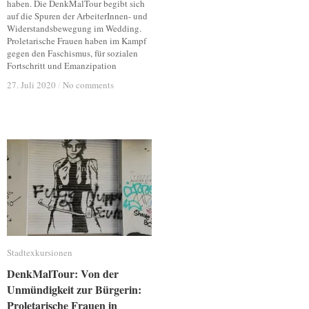
haben. Die DenkMalTour begibt sich
auf die Spuren der ArbeiterInnen- und
Widerstandsbewegung im Wedding.
Proletarische Frauen haben im Kampf
gegen den Faschismus, für sozialen
Fortschritt und Emanzipation
27. Juli 2020
27. Juli 2020
/
/
No comments
No comments
Stadtexkursionen
Stadtexkursionen
DenkMalTour: Von der
DenkMalTour: Von der
Unmündigkeit zur Bürgerin:
Unmündigkeit zur Bürgerin:
Proletarische Frauen in
Proletarische Frauen in