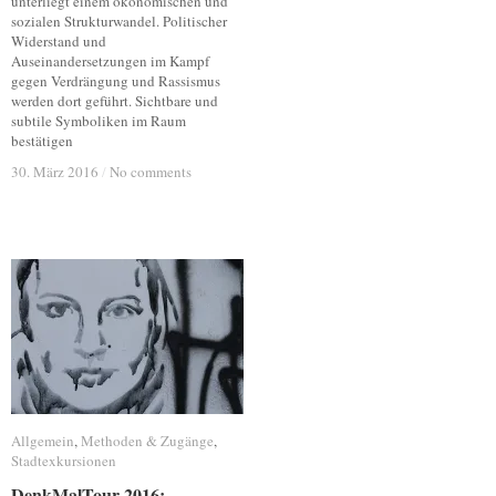
unterliegt einem ökonomischen und
sozialen Strukturwandel. Politischer
Widerstand und
Auseinandersetzungen im Kampf
gegen Verdrängung und Rassismus
werden dort geführt. Sichtbare und
subtile Symboliken im Raum
bestätigen
30. März 2016
30. März 2016
/
/
No comments
No comments
Allgemein
Allgemein
,
Methoden & Zugänge
Methoden & Zugänge
,
Stadtexkursionen
Stadtexkursionen
DenkMalTour 2016:
DenkMalTour 2016: