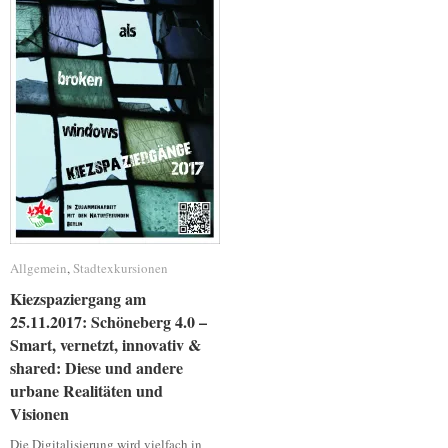
Allgemein
Allgemein
,
Stadtexkursionen
Stadtexkursionen
Kiezspaziergang am
Kiezspaziergang am
25.11.2017: Schöneberg 4.0 –
25.11.2017: Schöneberg 4.0 –
Smart, vernetzt, innovativ &
Smart, vernetzt, innovativ &
shared: Diese und andere
shared: Diese und andere
urbane Realitäten und
urbane Realitäten und
Visionen
Visionen
Die Digitalisierung wird vielfach in