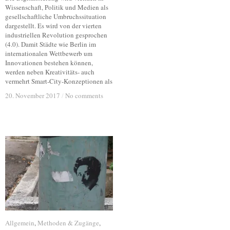
Wissenschaft, Politik und Medien als
gesellschaftliche Umbruchssituation
dargestellt. Es wird von der vierten
industriellen Revolution gesprochen
(4.0). Damit Städte wie Berlin im
internationalen Wettbewerb um
Innovationen bestehen können,
werden neben Kreativitäts- auch
vermehrt Smart-City-Konzeptionen als
20. November 2017
20. November 2017
/
/
No comments
No comments
Allgemein
Allgemein
,
Methoden & Zugänge
Methoden & Zugänge
,