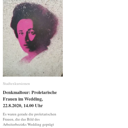
Stadtexkursionen
Stadtexkursionen
Denkmaltour: Proletarische
Denkmaltour: Proletarische
Frauen im Wedding,
Frauen im Wedding,
22.8.2020, 14.00 Uhr
22.8.2020, 14.00 Uhr
Es waren gerade die proletarischen
Frauen, die das Bild des
Arbeiterbezirks Wedding geprägt