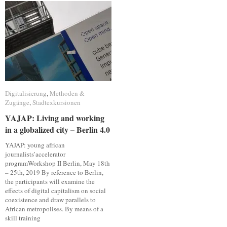
Digitalisierung
Digitalisierung
,
Methoden &
Methoden &
Zugänge
Zugänge
,
Stadtexkursionen
Stadtexkursionen
YAJAP: Living and working
YAJAP: Living and working
in a globalized city – Berlin 4.0
in a globalized city – Berlin 4.0
YAJAP: young african
journalists’accelerator
programWorkshop II Berlin, May 18th
– 25th, 2019 By reference to Berlin,
the participants will examine the
effects of digital capitalism on social
coexistence and draw parallels to
African metropolises. By means of a
skill training