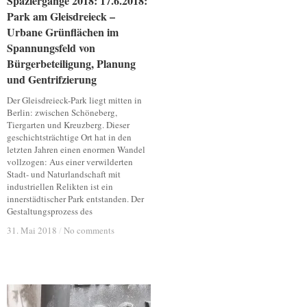
Spaziergänge 2018: 17.6.2018:
Spaziergänge 2018: 17.6.2018:
Park am Gleisdreieck –
Park am Gleisdreieck –
Urbane Grünflächen im
Urbane Grünflächen im
Spannungsfeld von
Spannungsfeld von
Bürgerbeteiligung, Planung
Bürgerbeteiligung, Planung
und Gentrifzierung
und Gentrifzierung
Der Gleisdreieck-Park liegt mitten in
Berlin: zwischen Schöneberg,
Tiergarten und Kreuzberg. Dieser
geschichtsträchtige Ort hat in den
letzten Jahren einen enormen Wandel
vollzogen: Aus einer verwilderten
Stadt- und Naturlandschaft mit
industriellen Relikten ist ein
innerstädtischer Park entstanden. Der
Gestaltungsprozess des
31. Mai 2018
31. Mai 2018
/
/
No comments
No comments