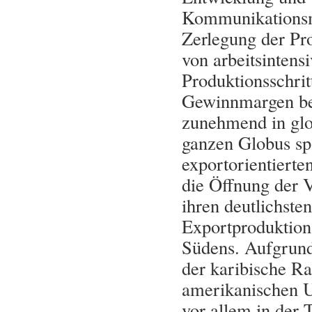
Kommunikationsmi
Zerlegung der Pr
von arbeitsinten
Produktionsschrit
Gewinnmargen bef
zunehmend in glob
ganzen Globus sp
exportorientierte
die Öffnung der V
ihren deutlichste
Exportproduktion
Südens. Aufgrun
der karibische R
amerikanischen U
vor allem in der 